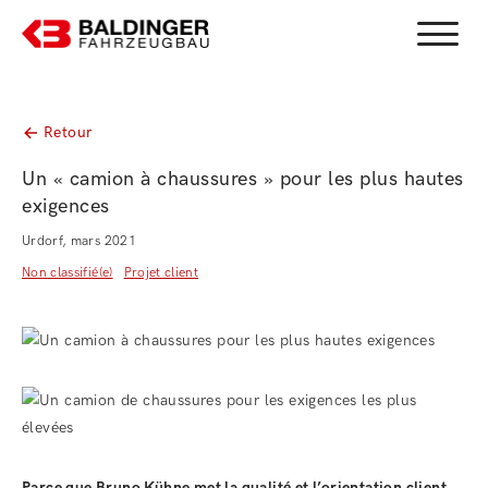
Menu b
Retour
Un « camion à chaussures » pour les plus hautes
exigences
Urdorf, mars 2021
Non classifié(e)
Projet client
Parce que Bruno Kühne met la qualité et l’orientation client