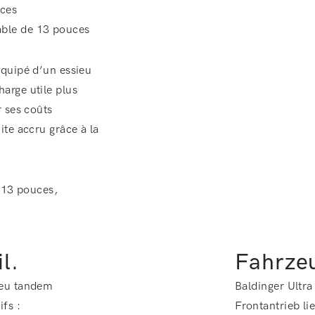
uces
sable de 13 pouces
équipé d’un essieu
arge utile plus
r ses coûts
ite accru grâce à la
 13 pouces,
l.
Fahrzeu
ieu tandem
Baldinger Ultra
fs :
Frontantrieb li