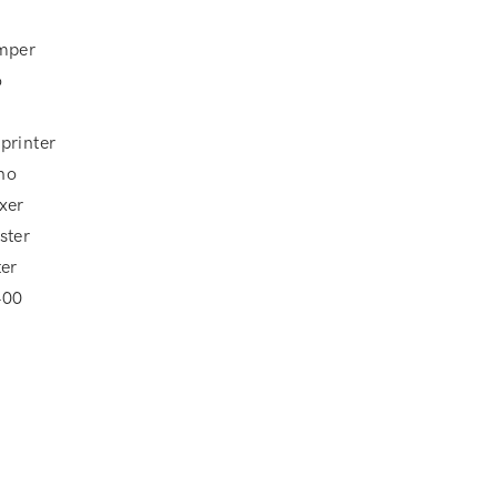
mper
o
printer
no
xer
ster
ter
400
r