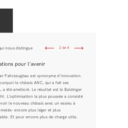
L'ADN qui nous distingue
3 de 4
La flexibilité est au programme
Baldinger Fahrzeugbau impressionne par sa
flexibilité. Véhicules utilitaires et spéciaux po
moins de dix marques. Tous les types de caiss
cellules de charge- aussi particuliers soient-ils
disponibles pour ces marques. Baldinger
Fahrzeugbau offre des solutions industrielles
optimales et la qualité suisse.