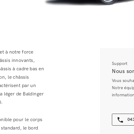
et à notre force
âssis innovants,
Support
hâssis à cadre bas en
Nous som
on, le châssis
Vous souhai
actérisent par un
Notre équip
ra léger de Baldinger
information
é.
nible pour le corps
043
 standard, le bord