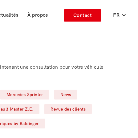
tualités
À propos
FR
Contact
intenant une consultation pour votre véhicule
Filter by
Filter by
Mercedes Sprinter
News
ter by
Filter by
ault Master Z.E.
Revue des clients
triques by Baldinger