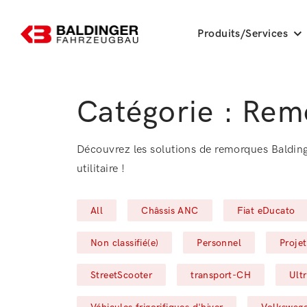
Produits/Services
Catégorie :
Rem
Découvrez les solutions de remorques Balding
utilitaire !
Filter by
Filter by
Filter by
All
Châssis ANC
Fiat eDucato
Filter by
Filter by
Filter
Non classifié(e)
Personnel
Projet
Filter by
Filter by
Filt
StreetScooter
transport-CH
Ult
Filter by
Filter by