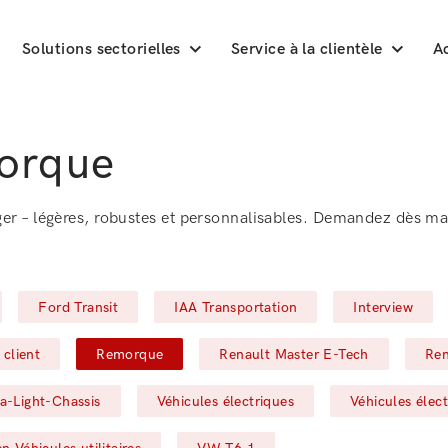
Solutions sectorielles
Service à la clientèle
Ac
orque
er – légères, robustes et personnalisables. Demandez dès ma
Filter by
Filter by
Filter by
Ford Transit
IAA Transportation
Interview
 by
Filter by
Filter by
Fil
 client
Remorque
Renault Master E-Tech
Ren
er by
Filter by
Filter by
ra-Light-Chassis
Véhicules électriques
Véhicules élec
Filter by