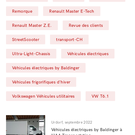
Filter by
Filter by
Remorque
Renault Master E-Tech
Filter by
Filter by
Renault Master Z.E.
Revue des clients
Filter by
Filter by
StreetScooter
transport-CH
Filter by
Filter by
Ultra-Light-Chassis
Véhicules électriques
Filter by
Véhicules électriques by Baldinger
Filter by
Véhicules frigorifiques d'hiver
Filter by
Filter by
Volkswagen Véhicules utilitaires
VW T6.1
Urdorf, septembre 2022
Véhicules électriques by Baldinger à