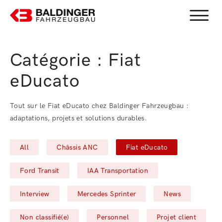
Menu b
Catégorie :
Fiat
eDucato
Tout sur le Fiat eDucato chez Baldinger Fahrzeugbau :
adaptations, projets et solutions durables.
Filter by
Filter by
Filter by
All
Châssis ANC
Fiat eDucato
Filter by
Filter by
Ford Transit
IAA Transportation
Filter by
Filter by
Filter by
Interview
Mercedes Sprinter
News
Filter by
Filter by
Filter by
Non classifié(e)
Personnel
Projet client