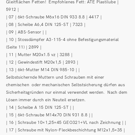
Gleitflächen Fetten! Empfohlenes Fett: ATE Plastilube |
5912 |
| 07 | 6kt-Schraube M6x16 DIN 933 8.8 | 4417 |
| 08 | Scheibe A6,4 DIN 125-ST | 7323 |
| 09 | ABS-Sensor | |
| 10 | Stossdämpfer A3-115-4 ohne Befestigungsmaterial
(Seite 11) | 2899 |
| 11 | Mutter M20x1.5 vz | 3288 |
| 12 | Gewindestift M20x1,5 | 2893 |
| 13 | 6kt-Mutter M14 DIN 985-10 | |
Selbstsichernde Muttern und Schrauben mit einer
chemischen oder mechanischen Selbstsicherung dürfen aus
Sicherheitsgründen nur einmal verwendet werden. Nach dem
Lösen immer durch ein Neuteil ersetzen.
| 14 | Scheibe A 15 DIN 125-ST | |
| 15 | 6kt-Schraube M14x70 DIN 931 8.8 | |
| 16 | Schraube 10×1,25×45 GEO321+VL nach Zeichnung | |
| 17 | Schraube mit Nylon-Fleckbeschichtung M12x1,5×35 |