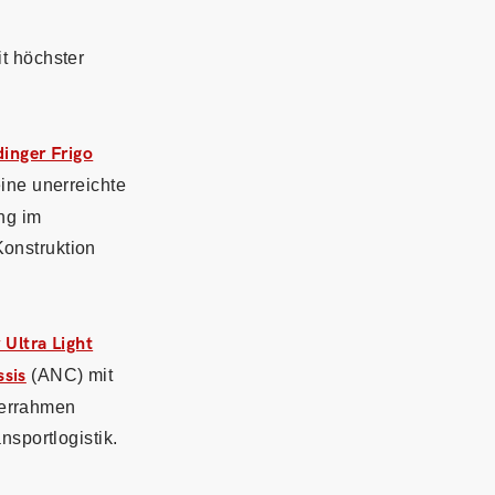
t höchster
dinger Frigo
ine unerreichte
ng im
onstruktion
 Ultra Light
sis
(ANC) mit
derrahmen
nsportlogistik.