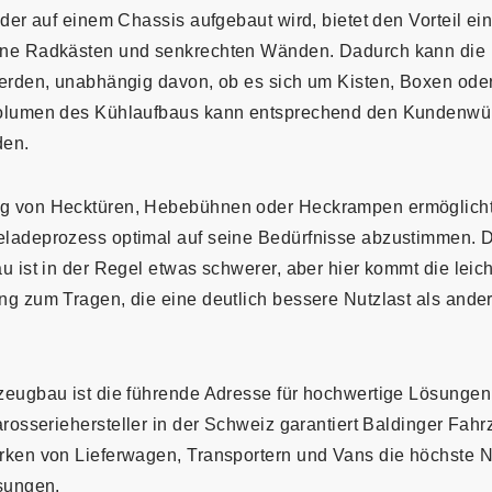
 der auf einem Chassis aufgebaut wird, bietet den Vorteil ei
ne Radkästen und senkrechten Wänden. Dadurch kann die 
werden, unabhängig davon, ob es sich um Kisten, Boxen ode
Volumen des Kühlaufbaus kann entsprechend den Kundenw
den.
g von Hecktüren, Hebebühnen oder Heckrampen ermöglich
ladeprozess optimal auf seine Bedürfnisse abzustimmen. 
u ist in der Regel etwas schwerer, aber hier kommt die leic
ng zum Tragen, die eine deutlich bessere Nutzlast als ande
zeugbau ist die führende Adresse für hochwertige Lösungen
arosseriehersteller in der Schweiz garantiert Baldinger Fah
rken von Lieferwagen, Transportern und Vans die höchste N
ösungen.