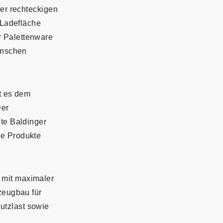
ner rechteckigen
Ladefläche
r Palettenware
ünschen
t es dem
Der
hte Baldinger
re Produkte
 mit maximaler
rzeugbau für
utzlast sowie