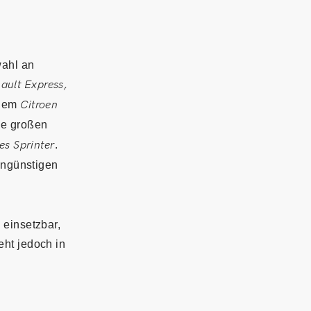
wahl an
ault Express,
 dem
Citroen
e großen
s Sprinter
.
ngünstigen
 einsetzbar,
eht jedoch in