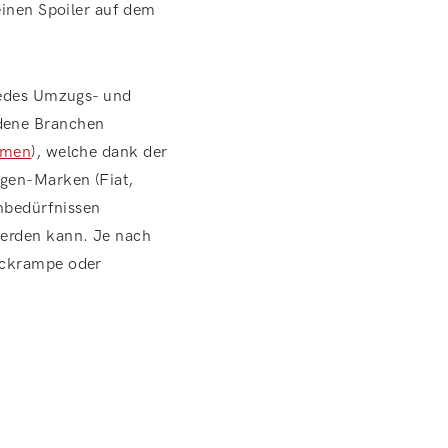
einen Spoiler auf dem
 jedes Umzugs- und
edene Branchen
hmen
), welche dank der
agen-Marken (Fiat,
enbedürfnissen
werden kann. Je nach
eckrampe oder