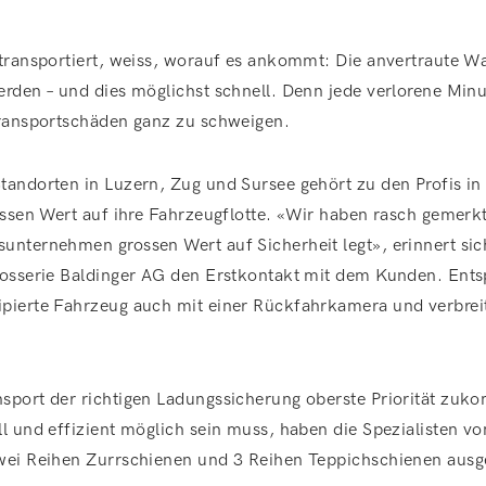
 transportiert, weiss, worauf es ankommt: Die anvertraute 
rden – und dies möglichst schnell. Denn jede verlorene Minu
Transportschäden ganz zu schweigen.
tandorten in Luzern, Zug und Sursee gehört zu den Profis i
ossen Wert auf ihre Fahrzeugflotte. «Wir haben rasch gemerkt
nternehmen grossen Wert auf Sicherheit legt», erinnert sic
rosserie Baldinger AG den Erstkontakt mit dem Kunden. Ent
pierte Fahrzeug auch mit einer Rückfahrkamera und verbrei
sport der richtigen Ladungssicherung oberste Priorität zuk
l und effizient möglich sein muss, haben die Spezialisten v
wei Reihen Zurrschienen und 3 Reihen Teppichschienen ausge