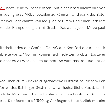
bau
lässt keine Wünsche offen: Mit einer Kastenlichthöhe vo
m auch grosse Möbel beladen zu können. Und dank des Bald
t einer Ladekannte von lediglich 650 mm und einer Lader
kel der Rampe lediglich 16 Grad. «Das weiss jeder Möbelpack
Mitarbeitenden der Gmür + Co. AG den Komfort des neuen Li
nbreite von 2’150 mm können sich jederzeit problemlos zwe
e dass es zu Wartezeiten kommt. So wird das Be- und Entla
on über 20 m3 ist die ausgewiesene Nutzlast bei diesem Fa
Vorteil des Baldinger-Systems: Unwirtschaftliche Zusatzfah
irkliche Maximum des Ladevolumens ausschöpfen zu können
.» So können bis 3’500 kg Anhängerlast zusätzlich mit einer