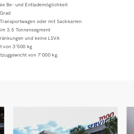
ale Be- und Entlademöglichkeit
 Grad
 Transportwagen oder mit Sackkarren
t im 3.5 Tonnensegment
chränkungen und keine LSVA
t von 3’500 kg
tzuggewicht von 7’000 kg.