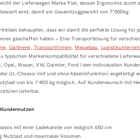
rreicht der Lieferwagen Marke Fiat, dessen Ergonomie durch 
bessert wird, damit ein Gesamtzuggewicht von 7’000kg.
treiben behaupten, dass wir damit die perfekte Lösung für
men geschaffen haben.» Eine Transportlösung für verschi
rei
,
Gärtnerei
,
Transportfirmen
,
Messebau
,
Logistikunterne
au typischen Markenkompatibilität für verschiedene Lieferw
t, Opel, Nissan, VW, Daimler, Ford ) den individuellen Kund
der UL-Chassis (mit und ohne Absenkfunktion) angefertigt 
Nutzlast von bis 1’400 kg möglich. Auf Kundenwunsch mit H
ktüren lieferbar.
– Kundennutzen
ssis mit einer Ladekannte von lediglich 650 cm
kg Nutzlast und maximales Volumen